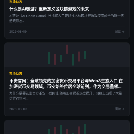
市场动态
什么是AI链游？重新定义区块链游戏的未来
AI链游（AI Chain Game）是指将人工智能技术与区块链游戏深度融合的新一代
游戏形态。...
2026-08-09
阅读 →
市场动态
币安官网：全球领先的加密货币交易平台与Web3生态入口 在
加密货币交易领域，币安始终位居全球前列。作为交易量领先
的数字资产交易平台，币安不仅提供现货、合约、理财等一站
为什么需要认准官方币安下载网址 随着加密货币热度提升，网络上出现了大量
式服务，更构建了覆盖钱包、公链、去中心化交易所的完整
仿冒钓鱼网...
Web3 生态入口。对于新老用户而言，找到安全、正确的币安
下载网址是开启数字资产之旅的第一步。
2026-08-09
阅读 →