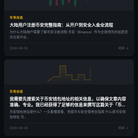
市场动态
大陆用户注册币安完整指南：从开户到安全入金全流程
为什么大陆用户需要了解币安注册流程 币安（Binance）作为全球领先的加密货
币交易平台...
2026-08-09
阅读 →
市场动态
我需要先搜索关于币安钱包地址的相关信息，以确保文章内容
准确、专业。我已经获得了足够的信息来撰写这篇关于「币安
钱包地址」的SEO文章。现在我将按照要求输出文章。
币安钱包地址是什么？一文看懂查看、充提币与安全使用全指南 什么是币安钱
包地址 币...
2026-08-08
阅读 →