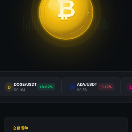
₿
₿
DOGE/USDT
ADA/USDT
DOT/
A
D
+8.92%
-1.12%
$0.164
$0.58
$8.42
交易币种