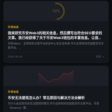
72%
市场动态
我来研究币安Web3的相关信息，然后撰写出符合SEO要求的
文章。我已经获得了关于币安Web3钱包的丰富信息。让我查
看几个关键页面以获取更详细的内容。我已经收集了足够的资
币安Web3：全球领先交易平台的去中心化生态布局 作为全球领先的加密货币交
料来撰写这篇关于币安Web3的SEO文章。让我基于搜索到的
易平台，...
信息来撰写高质量的内容。
2026-08-08
阅读 →
市场动态
币安无法提现怎么办？常见原因与解决方法全解析
为什么会出现币安无法提现的情况 作为全球领先的加密货币交易平台，币安
（Binance）服...